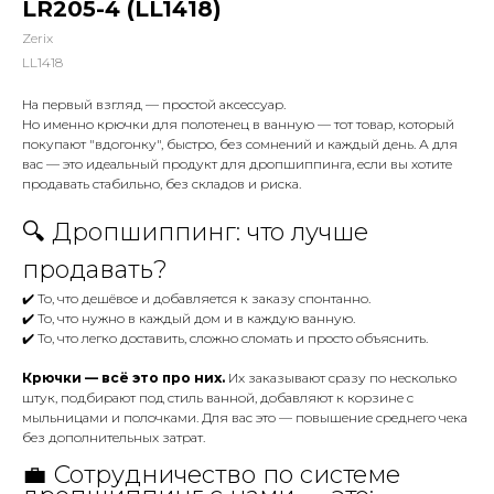
LR205-4 (LL1418)
Zerix
LL1418
На первый взгляд — простой аксессуар.
Но именно крючки для полотенец в ванную — тот товар, который
покупают "вдогонку", быстро, без сомнений и каждый день. А для
вас — это идеальный продукт для дропшиппинга, если вы хотите
продавать стабильно, без складов и риска.
🔍 Дропшиппинг: что лучше
продавать?
✔️ То, что дешёвое и добавляется к заказу спонтанно.
✔️ То, что нужно в каждый дом и в каждую ванную.
✔️ То, что легко доставить, сложно сломать и просто объяснить.
Крючки — всё это про них.
Их заказывают сразу по несколько
штук, подбирают под стиль ванной, добавляют к корзине с
мыльницами и полочками. Для вас это — повышение среднего чека
без дополнительных затрат.
💼 Сотрудничество по системе