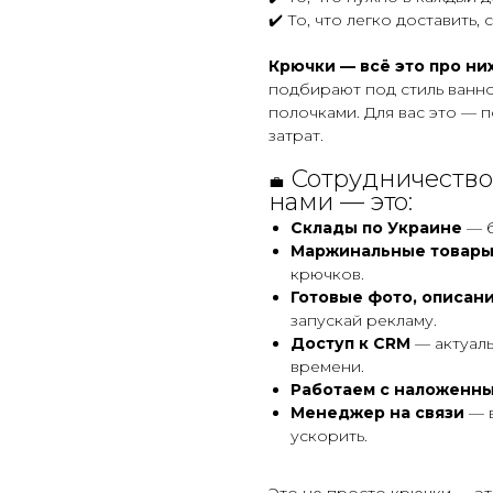
✔️ То, что легко доставить,
Крючки — всё это про них
подбирают под стиль ванно
полочками. Для вас это — 
затрат.
Сотрудничество
💼
нами — это:
Склады по Украине
— б
Маржинальные товары
крючков.
Готовые фото, описан
запускай рекламу.
Доступ к CRM
— актуаль
времени.
Работаем с наложенн
Менеджер на связи
— в
ускорить.