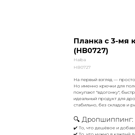
Планка с 3-мя 
(HB0727)
Haiba
HB0727
На первый взгляд — просто
Но именно крючки для поло
покупают "вдогонку", быстр
идеальный продукт для дро
стабильно, без складов и р
🔍 Дропшиппинг: 
✔️ То, что дешёвое и добав
✔️ То, что нужно в каждый 