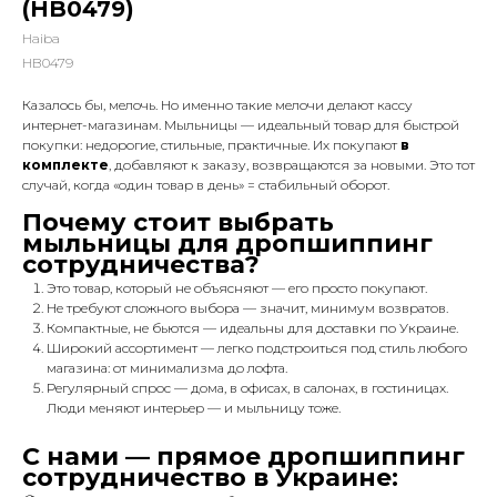
(HB0479)
Haiba
HB0479
Казалось бы, мелочь. Но именно такие мелочи делают кассу
интернет-магазинам. Мыльницы — идеальный товар для быстрой
покупки: недорогие, стильные, практичные. Их покупают
в
комплекте
, добавляют к заказу, возвращаются за новыми. Это тот
случай, когда «один товар в день» = стабильный оборот.
Почему стоит выбрать
мыльницы для дропшиппинг
сотрудничества?
Это товар, который
не объясняют — его просто покупают
.
Не требуют сложного выбора — значит, минимум возвратов.
Компактные, не бьются — идеальны для доставки по Украине.
Широкий ассортимент — легко подстроиться под стиль любого
магазина: от минимализма до лофта.
Регулярный спрос — дома, в офисах, в салонах, в гостиницах.
Люди меняют интерьер — и мыльницу тоже.
С нами — прямое дропшиппинг
сотрудничество в Украине: