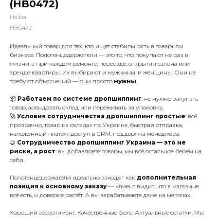
(HB0472)
Haiba
HB0472
Идеальный товар для тех, кто ищет стабильность в товарном
бизнесе. Полотенцедержатели — это то, что покупают не раз в
жизни, а при каждом ремонте, переезде, открытии салона или
аренде квартиры. Их выбирают и мужчины, и женщины. Они не
требуют объяснений — они просто
нужны
.
📦
Работаем по системе дропшиппинг
: не нужно закупать
товар, арендовать склад или переживать за упаковку.
🚀
Условия сотрудничества дропшиппинг простые
: всё
прозрачно, товар на складах по Украине, быстрая отправка,
наложенный платёж, доступ в CRM, поддержка менеджера.
🤝
Сотрудничество дропшиппинг Украина — это не
риски, а рост
: вы добавляете товары, мы всё остальное берём на
себя.
Полотенцедержатели идеально заходят как
дополнительная
позиция к основному заказу
— клиент видит, что в магазине
всё есть, и доверие растёт. А вы зарабатываете даже на мелочах.
Хороший ассортимент. Качественные фото. Актуальные остатки. Мы