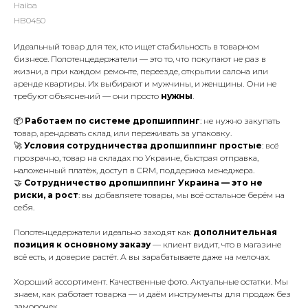
Haiba
HB0450
Идеальный товар для тех, кто ищет стабильность в товарном
бизнесе. Полотенцедержатели — это то, что покупают не раз в
жизни, а при каждом ремонте, переезде, открытии салона или
аренде квартиры. Их выбирают и мужчины, и женщины. Они не
требуют объяснений — они просто
нужны
.
📦
Работаем по системе дропшиппинг
: не нужно закупать
товар, арендовать склад или переживать за упаковку.
🚀
Условия сотрудничества дропшиппинг простые
: всё
прозрачно, товар на складах по Украине, быстрая отправка,
наложенный платёж, доступ в CRM, поддержка менеджера.
🤝
Сотрудничество дропшиппинг Украина — это не
риски, а рост
: вы добавляете товары, мы всё остальное берём на
себя.
Полотенцедержатели идеально заходят как
дополнительная
позиция к основному заказу
— клиент видит, что в магазине
всё есть, и доверие растёт. А вы зарабатываете даже на мелочах.
Хороший ассортимент. Качественные фото. Актуальные остатки. Мы
знаем, как работает товарка — и даём инструменты для продаж без
заморочек.