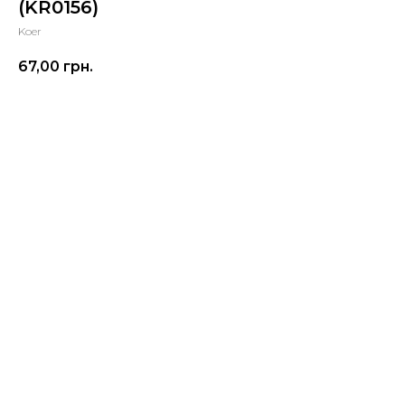
(KR0156)
Koer
67,00
грн.