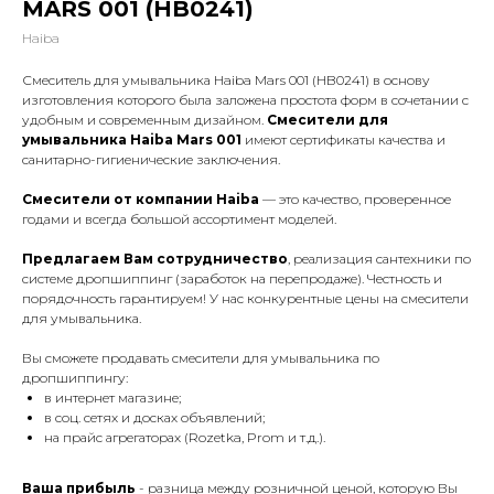
MARS 001 (HB0241)
Haiba
Смеситель для умывальника Haiba Mars 001 (HB0241) в основу
изготовления которого была заложена простота форм в сочетании с
удобным и современным дизайном.
Смесители для
умывальника Haiba Mars 001
имеют сертификаты качества и
санитарно-гигиенические заключения.
Смесители от компании Haiba
— это качество, проверенное
годами и всегда большой ассортимент моделей.
Предлагаем Вам сотрудничество
, реализация сантехники по
системе дропшиппинг (заработок на перепродаже). Честность и
порядочность гарантируем! У нас конкурентные цены на смесители
для умывальника.
Вы сможете продавать смесители для умывальника по
дропшиппингу:
в интернет магазине;
в соц. сетях и досках объявлений;
на прайс агрегаторах (Rozetka, Prom и т.д.).
Ваша прибыль
- разница между розничной ценой, которую Вы