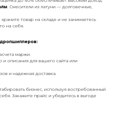
 Наценка до 40% обеспечивает высокий доход.
алы
. Смесители из латуни — долговечные,
е храните товар на складе и не занимаетесь
о на себя.
 дропшипперов:
асчета маржи.
и описания для вашего сайта или
зов и надежная доставка.
штабировать бизнес, используя востребованный
себя. Закажите прайс и убедитесь в выгоде