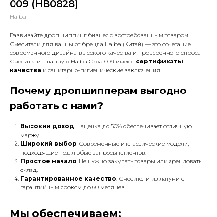
009 (HB0828)
Haiba
Развивайте дропшиппинг бизнес с востребованным товаром!
Смесители для ванны от бренда Haiba (Китай) — это сочетание
современного дизайна, высокого качества и проверенного спроса.
Смесители в ванную Haiba Ceba 009 имеют
сертификаты
качества
и санитарно-гигиенические заключения.
Почему дропшипперам выгодно
работать с нами?
Высокий доход
. Наценка до 50% обеспечивает отличную
маржу.
Широкий выбор
. Современные и классические модели,
подходящие под любые запросы клиентов.
Простое начало
. Не нужно закупать товары или арендовать
склад.
Гарантированное качество
. Смесители из латуни с
гарантийным сроком до 60 месяцев.
Мы обеспечиваем: