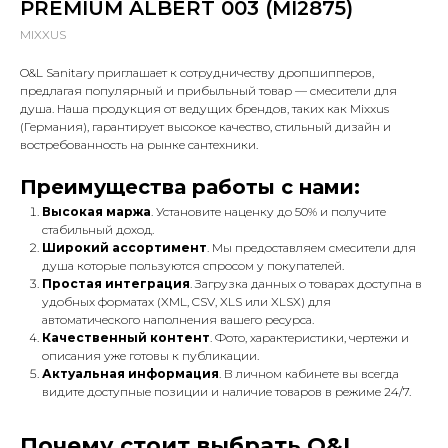
PREMIUM ALBERT 003 (MI2875)
MIXXUS
O&L Sanitary приглашает к сотрудничеству дропшипперов,
предлагая популярный и прибыльный товар — смесители для
душа. Наша продукция от ведущих брендов, таких как Mixxus
(Германия), гарантирует высокое качество, стильный дизайн и
востребованность на рынке сантехники.
Преимущества работы с нами:
Высокая маржа
. Установите наценку до 50% и получите
стабильный доход.
Широкий ассортимент
. Мы предоставляем смесители для
душа которые пользуются спросом у покупателей.
Простая интеграция
. Загрузка данных о товарах доступна в
удобных форматах (XML, CSV, XLS или XLSX) для
автоматического наполнения вашего ресурса.
Качественный контент
. Фото, характеристики, чертежи и
описания уже готовы к публикации.
Актуальная информация
. В личном кабинете вы всегда
видите доступные позиции и наличие товаров в режиме 24/7.
Почему стоит выбрать O&L