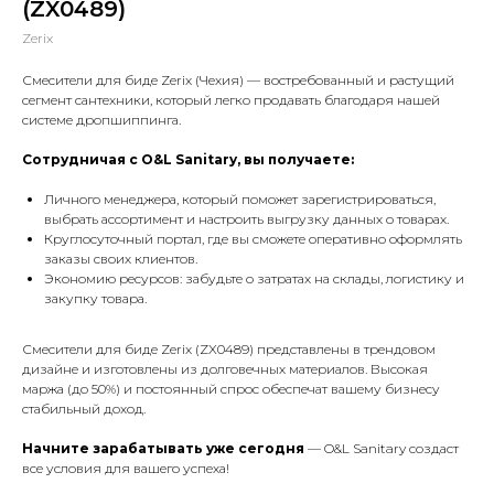
(ZX0489)
Zerix
Смесители для биде Zerix (Чехия) — востребованный и растущий
сегмент сантехники, который легко продавать благодаря нашей
системе дропшиппинга.
Сотрудничая с O&L Sanitary, вы получаете:
Личного менеджера, который поможет зарегистрироваться,
выбрать ассортимент и настроить выгрузку данных о товарах.
Круглосуточный портал, где вы сможете оперативно оформлять
заказы своих клиентов.
Экономию ресурсов: забудьте о затратах на склады, логистику и
закупку товара.
Смесители для биде Zerix (ZX0489) представлены в трендовом
дизайне и изготовлены из долговечных материалов. Высокая
маржа (до 50%) и постоянный спрос обеспечат вашему бизнесу
стабильный доход.
Начните зарабатывать уже сегодня
— O&L Sanitary создаст
все условия для вашего успеха!