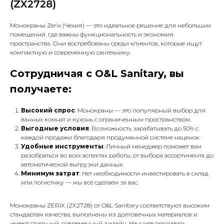
(ZX2728)
Монокраны Zerix (Чехия) — это идеальное решение для небольших
помещений, где важны функциональность и экономия
пространства. Они востребованы среди клиентов, которые ищут
компактную и современную сантехнику.
Сотрудничая с O&L Sanitary, вы
получаете:
Высокий спрос
: Монокраны — это популярный выбор для
ванных комнат и кухонь с ограниченным пространством.
Выгодные условия
: Возможность зарабатывать до 50% с
каждой продажи благодаря продуманной системе наценок.
Удобные инструменты
: Личный менеджер поможет вам
разобраться во всех аспектах работы, от выбора ассортимента до
автоматической выгрузки данных.
Минимум затрат
: Нет необходимости инвестировать в склад
или логистику — мы всё сделаем за вас.
Монокраны ZERIX (ZX2728) от O&L Sanitary соответствуют высоким
стандартам качества, выполнены из долговечных материалов и
имеют стильный, современный дизайн. Начните продавать