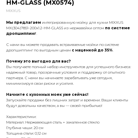
HM-GLASS (MX0574)
MIXXUS
Мы предлагаем
интегрированную мойку для кухни MIXXUS
MX(304)7851-200x1.2-HM-GLASS из нержавейки оптом
по системе
дропшиппинг
.
С нами вы можете продавать встраиваемые мойки по системе
дропшиппинг по выгодным ценам
с наценкой до 35%
.
Почему это выгодно для вас?
Вы получаете полный набор инструментов для успешного бизнеса:
надежный товар, прозрачные условия и поддержку от опытного
партнера. С нами вы начинаете зарабатывать уже сегодня,
минимизируя свои риски и усилия.
Начните с кухонных моек уже сейчас!
Запускайте продажи без лишних затрат и времени. Ваши клиенты
будут довольны качеством, а вы — своей прибылью!
Характеристики:
Материал: Нержавеющая сталь + закаленное стекло
Глубина чаши: 20 см
Толщина стали: 0,12 см