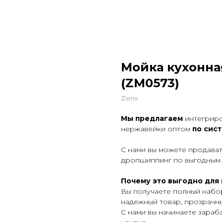
Мойка кухонна
(ZM0573)
Zerix
Мы предлагаем
интегриро
нержавейки оптом
по сис
С нами вы можете продава
дропшиппинг по выгодным
Почему это выгодно для 
Вы получаете полный набо
надежный товар, прозрачны
С нами вы начинаете зараб