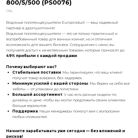
800/5/500 (PS0076)
O&L
Водяные полотенцесушители Europroduct — ваш надежный
партнер в дропшиппинге!
Водяные полотенцесушители — это не только практичный и
востребованный товар для ванных комнат, но и отличная
возможность для вашего бизнеса. Сотрудничая с нами, вы
получаете доступ к качественным товарам, которые приносят до
49% прибыли с каждой продажи
.
Почему выбирают нас?
Стабильные поставки
: Мы гарантируем, что ваш клиент
получит товар вовремя, без задержек.
Минимум усилий с вашей стороны
: Мы берем на себя все
заботы — от упаковки до логистики.
Большой ассортимент
: У нас есть разные модели по
дизайну и цене, чтобы вы могли предложить своим клиентам
больше вариантов.
Поддержка
: Наши менеджеры помогут вам с вопросами
любых сложностей.
Начните зарабатывать уже сегодня — без вложений и
рисков!