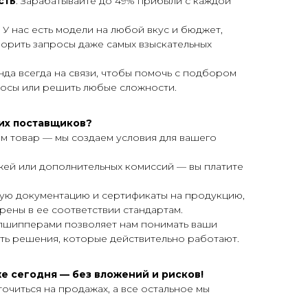
сть
: Зарабатывайте до 49% прибыли с каждой
: У нас есть модели на любой вкус и бюджет,
ворить запросы даже самых взыскательных
нда всегда на связи, чтобы помочь с подбором
просы или решить любые сложности.
гих поставщиков?
м товар — мы создаем условия для вашего
ежей или дополнительных комиссий — вы платите
ую документацию и сертификаты на продукцию,
рены в ее соответствии стандартам.
пшипперами позволяет нам понимать ваши
ть решения, которые действительно работают.
е сегодня — без вложений и рисков!
очиться на продажах, а все остальное мы