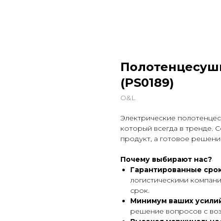
Полотенцесуш
(PS0189)
O&L
Электрические полотенцесу
который всегда в тренде. С
продукт, а готовое решени
Почему выбирают нас?
Гарантированные срок
логистическими компани
срок.
Минимум ваших усили
решение вопросов с воз