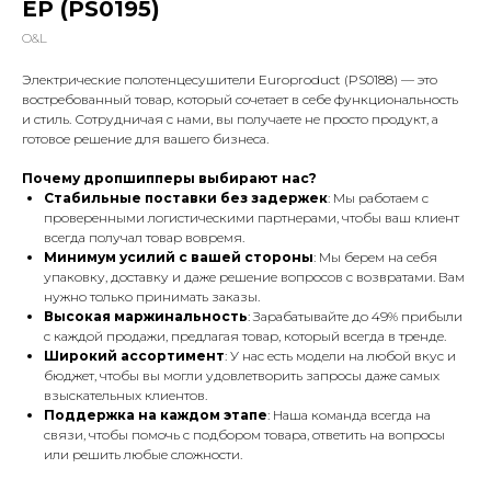
EP (PS0195)
O&L
Электрические полотенцесушители Europroduct (PS0188) — это
востребованный товар, который сочетает в себе функциональность
и стиль. Сотрудничая с нами, вы получаете не просто продукт, а
готовое решение для вашего бизнеса.
Почему дропшипперы выбирают нас?
Стабильные поставки без задержек
: Мы работаем с
проверенными логистическими партнерами, чтобы ваш клиент
всегда получал товар вовремя.
Минимум усилий с вашей стороны
: Мы берем на себя
упаковку, доставку и даже решение вопросов с возвратами. Вам
нужно только принимать заказы.
Высокая маржинальность
: Зарабатывайте до 49% прибыли
с каждой продажи, предлагая товар, который всегда в тренде.
Широкий ассортимент
: У нас есть модели на любой вкус и
бюджет, чтобы вы могли удовлетворить запросы даже самых
взыскательных клиентов.
Поддержка на каждом этапе
: Наша команда всегда на
связи, чтобы помочь с подбором товара, ответить на вопросы
или решить любые сложности.