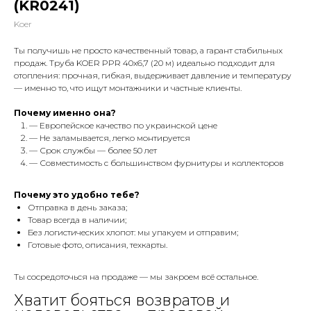
(KR0241)
Koer
Ты получишь не просто качественный товар, а гарант стабильных
продаж. Труба KOER PPR 40x6,7 (20 м) идеально подходит для
отопления: прочная, гибкая, выдерживает давление и температуру
— именно то, что ищут монтажники и частные клиенты.
Почему именно она?
— Европейское качество по украинской цене
— Не заламывается, легко монтируется
— Срок службы — более 50 лет
— Совместимость с большинством фурнитуры и коллекторов
Почему это удобно тебе?
Отправка в день заказа;
Товар всегда в наличии;
Без логистических хлопот: мы упакуем и отправим;
Готовые фото, описания, техкарты.
Ты сосредоточься на продаже — мы закроем всё остальное.
Хватит бояться возвратов и