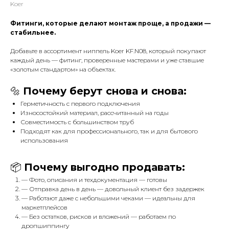
Koer
Фитинги, которые делают монтаж проще, а продажи —
стабильнее.
Добавьте в ассортимент ниппель Koer KF.N08, который покупают
каждый день — фитинг, проверенные мастерами и уже ставшие
«золотым стандартом» на объектах.
🔩
Почему берут снова и снова:
Герметичность с первого подключения
Износостойкий материал, рассчитанный на годы
Совместимость с большинством труб
Подходят как для профессионального, так и для бытового
использования
📦
Почему выгодно продавать:
— Фото, описания и техдокументация — готовы
— Отправка день в день — довольный клиент без задержек
— Работают даже с небольшими чеками — идеальны для
маркетплейсов
— Без остатков, рисков и вложений — работаем по
дропшиппингу