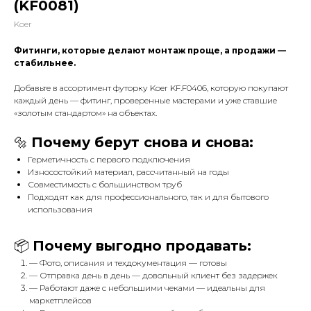
(KF0081)
Koer
Фитинги, которые делают монтаж проще, а продажи —
стабильнее.
Добавьте в ассортимент футорку Koer KF.F0406, которую покупают
каждый день — фитинг, проверенные мастерами и уже ставшие
«золотым стандартом» на объектах.
🔩
Почему берут снова и снова:
Герметичность с первого подключения
Износостойкий материал, рассчитанный на годы
Совместимость с большинством труб
Подходят как для профессионального, так и для бытового
использования
📦
Почему выгодно продавать:
— Фото, описания и техдокументация — готовы
— Отправка день в день — довольный клиент без задержек
— Работают даже с небольшими чеками — идеальны для
маркетплейсов