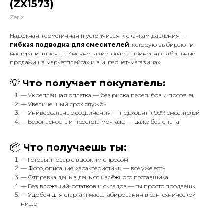
(ZX1573)
Zerix
Надёжная, герметичная и устойчивая к скачкам давления —
гибкая подводка для смесителей
, которую выбирают и
мастера, и клиенты. Именно такие товары приносят стабильные
продажи на маркетплейсах и в интернет-магазинах.
💡
Что получает покупатель:
— Укреплённая оплётка — без риска перегибов и протечек
— Увеличенный срок службы
— Универсальные соединения — подходят к 99% смесителей
— Безопасность и простота монтажа — даже без опыта
📦
Что получаешь ты:
— Готовый товар с высоким спросом
— Фото, описание, характеристики — всё уже есть
— Отправка день в день от надёжного поставщика
— Без вложений, остатков и складов — ты просто продаёшь
— Удобен для старта и масштабирования в сантехнической
нише