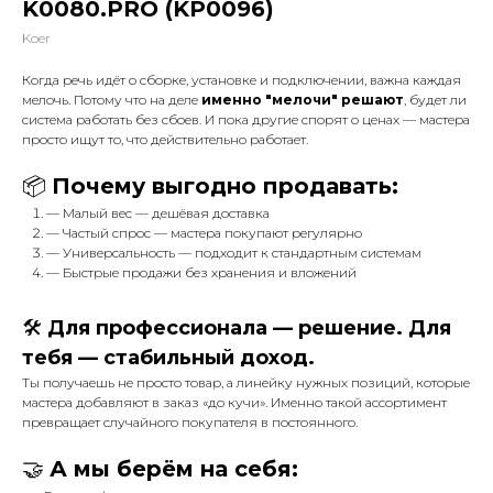
K0080.PRO (KP0096)
Koer
Когда речь идёт о сборке, установке и подключении, важна каждая
мелочь. Потому что на деле
именно "мелочи" решают
, будет ли
система работать без сбоев. И пока другие спорят о ценах — мастера
просто ищут то, что действительно работает.
📦
Почему выгодно продавать:
— Малый вес — дешёвая доставка
— Частый спрос — мастера покупают регулярно
— Универсальность — подходит к стандартным системам
— Быстрые продажи без хранения и вложений
🛠️
Для профессионала — решение. Для
тебя — стабильный доход.
Ты получаешь не просто товар, а линейку нужных позиций, которые
мастера добавляют в заказ «до кучи». Именно такой ассортимент
превращает случайного покупателя в постоянного.
🤝
А мы берём на себя: