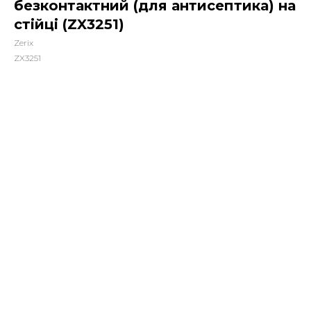
безконтактний (для антисептика) на
стійці (ZX3251)
Zerix
ZX3251
3849,00
грн.