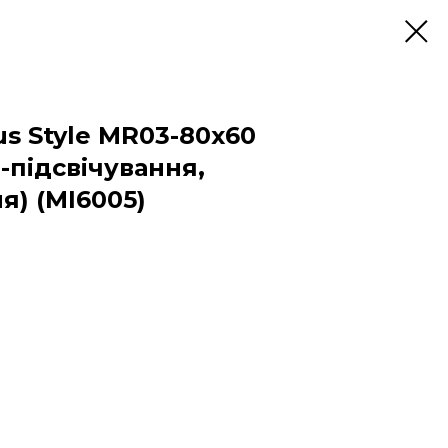
s Style MR03-80x60
-підсвічування,
я) (MI6005)