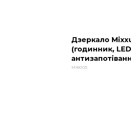
Дзеркало Mixxu
(годинник, LED
антизапотіванн
MI6005
3087,00
грн.