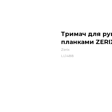
Тримач для ру
планками ZERIX
Zerix
LL1488
568,00
грн.