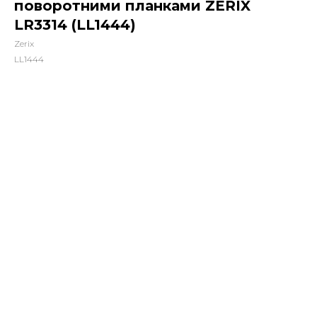
поворотними планками ZERIX
LR3314 (LL1444)
Zerix
LL1444
537,00
грн.