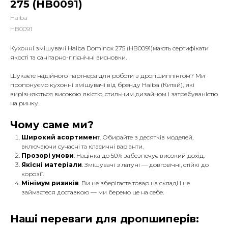
275 (HB0091)
Haiba
HB0091
Кухонні змішувачі Haiba Dominox 275 (HB0091)мають сертифікати
якості та санітарно-гігієнічні висновки.
Шукаєте надійного партнера для роботи з дропшиппінгом? Ми
пропонуємо кухонні змішувачі від бренду Haiba (Китай), які
вирізняються високою якістю, стильним дизайном і затребуваністю
на ринку.
Чому саме ми?
Широкий асортимен
т. Обирайте з десятків моделей,
включаючи сучасні та класичні варіанти.
Прозорі умови
. Націнка до 50% забезпечує високий дохід.
Якісні матеріали
. Змішувачі з латуні — довговічні, стійкі до
корозії.
Мінімум ризиків
. Ви не зберігаєте товар на складі і не
займаєтеся доставкою — ми беремо це на себе.
Наші переваги для дропшиперів: