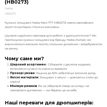
(HB0273)
Haiba
HB0273
Кухонні змішувачі Haiba Mars 777 (HB0273) мають сертифікати
якості та санітарно-гігієнічні висновки.
Шукаєте надійного партнера для роботи з дропшиппінгом? Ми
пропонуємо кухонні змішувачі від бренду Haiba (Китай), які
вирізняються високою якістю, стильним дизайном і затребуваністю
на ринку.
Чому саме ми?
Широкий асортимен
т. Обирайте з десятків моделей,
включаючи сучасні та класичні варіанти.
Прозорі умови
. Націнка до 50% забезпечує високий дохід.
Якісні матеріали
. Змішувачі з латуні — довговічні, стійкі до
корозії.
Мінімум ризиків
. Ви не зберігаєте товар на складі і не
займаєтеся доставкою — ми беремо це на себе.
Наші переваги для дропшиперів: