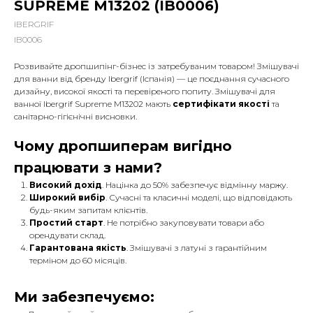
SUPREME M13202 (IB0006)
IBERGRIF
IB0006
Розвивайте дропшипінг-бізнес із затребуваним товаром! Змішувачі
для ванни від бренду Ibergrif (Іспанія) — це поєднання сучасного
дизайну, високої якості та перевіреного попиту. Змішувачі для
ванної Ibergrif Supreme M13202 мають
сертифікати якості
та
санітарно-гігієнічні висновки.
Чому дропшиперам вигідно
працювати з нами?
Високий дохід
. Націнка до 50% забезпечує відмінну маржу.
Широкий вибір
. Сучасні та класичні моделі, що відповідають
будь-яким запитам клієнтів.
Простий старт
. Не потрібно закуповувати товари або
орендувати склад.
Гарантована якість
. Змішувачі з латуні з гарантійним
терміном до 60 місяців.
Ми забезпечуємо: