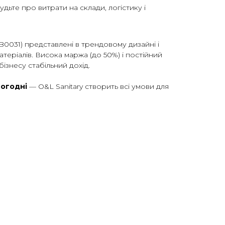
будьте про витрати на склади, логістику і
(IB0031) представлені в трендовому дизайні і
атеріалів. Висока маржа (до 50%) і постійний
ізнесу стабільний дохід.
ьогодні
— O&L Sanitary створить всі умови для