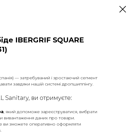
біде IBERGRIF SQUARE
1)
 (Іспанія) — затребуваний і зростаючий сегмент
давати завдяки нашій системі дропшиппінгу.
Sanitary, ви отримуєте:
ра
, який допоможе зареєструватися, вибрати
ти вивантаження даних про товари.
де ви зможете оперативно оформляти
.