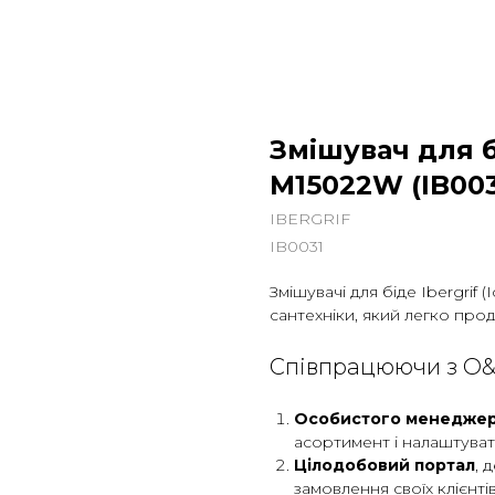
Змішувач для 
M15022W (IB003
IBERGRIF
IB0031
Змішувачі для біде Ibergrif
сантехніки, який легко про
Співпрацюючи з O&L 
Особистого менедже
асортимент і налаштува
Цілодобовий портал
, 
замовлення своїх клієнтів