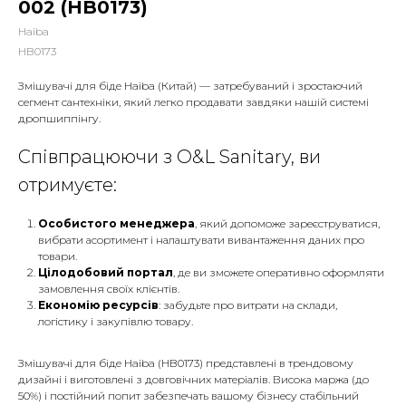
002 (HB0173)
Haiba
HB0173
Змішувачі для біде Haiba (Китай) — затребуваний і зростаючий
сегмент сантехніки, який легко продавати завдяки нашій системі
дропшиппінгу.
Співпрацюючи з O&L Sanitary, ви
отримуєте:
Особистого менеджера
, який допоможе зареєструватися,
вибрати асортимент і налаштувати вивантаження даних про
товари.
Цілодобовий портал
, де ви зможете оперативно оформляти
замовлення своїх клієнтів.
Економію ресурсів
: забудьте про витрати на склади,
логістику і закупівлю товару.
Змішувачі для біде Haiba (HB0173) представлені в трендовому
дизайні і виготовлені з довговічних матеріалів. Висока маржа (до
50%) і постійний попит забезпечать вашому бізнесу стабільний