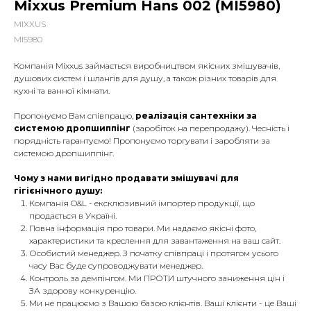
Mixxus Premium Hans 002 (MI5980)
MIXXUS
MI5980
Компанія Mixxus займається виробництвом якісних змішувачів,
душових систем і шлангів для душу, а також різних товарів для
кухні та ванної кімнати.
Пропонуємо Вам співпрацю,
реалізація сантехніки за
системою дропшиппінг
(заробіток на перепродажу). Чесність і
порядність гарантуємо! Пропонуємо торгувати і заробляти за
системою дропшиппінг.
Чому з нами вигідно продавати змішувачі для
гігієнічного душу:
Компанія O&L - ексклюзивний імпортер продукції, що
продається в Україні.
Повна інформація про товари. Ми надаємо якісні фото,
характеристики та креслення для завантаження на ваш сайт.
Особистий менеджер. З початку співпраці і протягом усього
часу Вас буде супроводжувати менеджер.
Контроль за демпінгом. Ми ПРОТИ штучного заниження цін і
ЗА здорову конкуренцію.
Ми не працюємо з Вашою базою клієнтів. Ваші клієнти - це Ваші