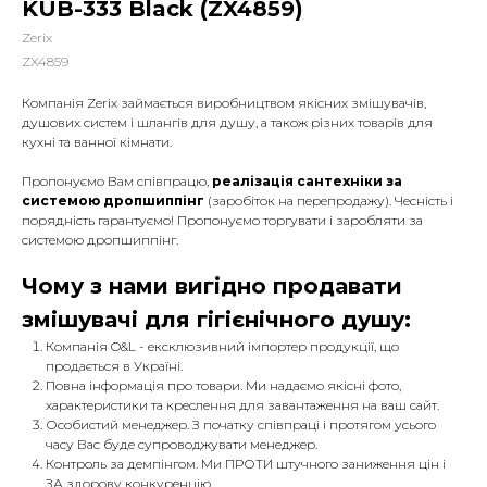
KUB-333 Black (ZX4859)
Zerix
ZX4859
Компанія Zerix займається виробництвом якісних змішувачів,
душових систем і шлангів для душу, а також різних товарів для
кухні та ванної кімнати.
Пропонуємо Вам співпрацю,
реалізація сантехніки за
системою дропшиппінг
(заробіток на перепродажу). Чесність і
порядність гарантуємо! Пропонуємо торгувати і заробляти за
системою дропшиппінг.
Чому з нами вигідно продавати
змішувачі для гігієнічного душу:
Компанія O&L - ексклюзивний імпортер продукції, що
продається в Україні.
Повна інформація про товари. Ми надаємо якісні фото,
характеристики та креслення для завантаження на ваш сайт.
Особистий менеджер. З початку співпраці і протягом усього
часу Вас буде супроводжувати менеджер.
Контроль за демпінгом. Ми ПРОТИ штучного заниження цін і
ЗА здорову конкуренцію.