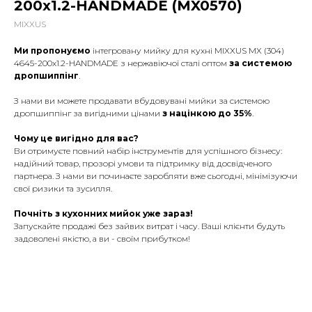
200x1.2-HANDMADE (MX0570)
MIXXUS
Ми пропонуємо
інтегровану мийку для кухні MIXXUS MX (304)
4645-200x1.2-HANDMADE з нержавіючої сталі оптом
за системою
дропшиппінг
.
З нами ви можете продавати вбудовувані мийки за системою
дропшиппінг за вигідними цінами
з націнкою до 35%
.
Чому це вигідно для вас?
Ви отримуєте повний набір інструментів для успішного бізнесу:
надійний товар, прозорі умови та підтримку від досвідченого
партнера. З нами ви починаєте заробляти вже сьогодні, мінімізуючи
свої ризики та зусилля.
Почніть з кухонних мийок уже зараз!
Запускайте продажі без зайвих витрат і часу. Ваші клієнти будуть
задоволені якістю, а ви - своїм прибутком!