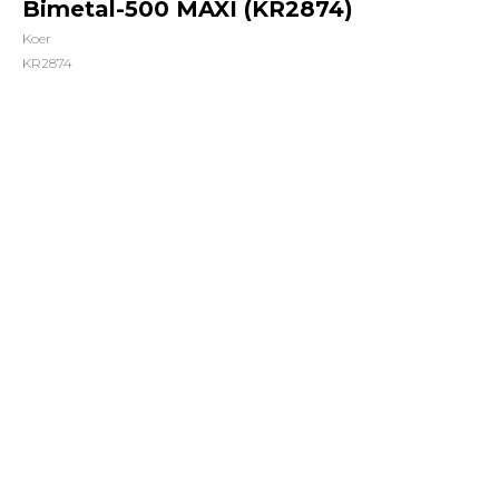
Bimetal-500 MAXI (KR2874)
Koer
KR2874
762,00
грн.