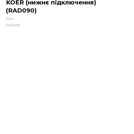
KOER (нижнє підключення)
(RAD090)
Koer
RAD090
6689,00
грн.