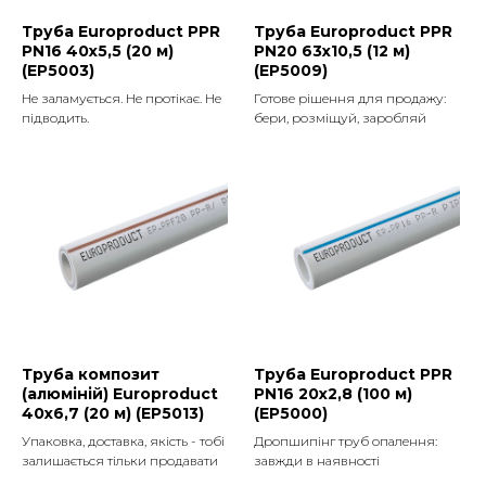
Труба Europroduct PPR
Труба Europroduct PPR
PN16 40x5,5 (20 м)
PN20 63x10,5 (12 м)
(EP5003)
(EP5009)
Не заламується. Не протікає. Не
Готове рішення для продажу:
підводить.
бери, розміщуй, заробляй
Труба композит
Труба Europroduct PPR
(алюміній) Europroduct
PN16 20x2,8 (100 м)
40x6,7 (20 м) (EP5013)
(EP5000)
Упаковка, доставка, якість - тобі
Дропшипінг труб опалення:
залишається тільки продавати
завжди в наявності