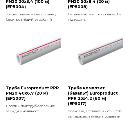
PN20 20x3,4 (100 м)
PN20 50x8,4 (20 м)
(EP5004)
(EP5008)
Готове рішення для продажу:
Не заламується. Не протікає. Не
бери, розміщуй, заробляй
підводить.
Труба Europroduct PPR
Труба композит
PN20 40x6,7 (20 м)
(базальт) Europroduct
(EP5007)
PPR 25x4,2 (60 м)
(EP5017)
Дропшипінг труб опалення:
завжди в наявності
Упаковка, доставка, якість - тобі
залишається тільки продавати