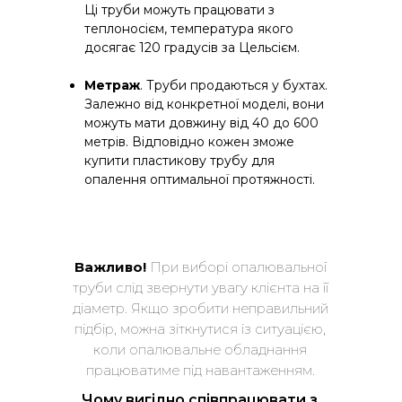
Ці труби можуть працювати з
теплоносієм, температура якого
досягає 120 градусів за Цельсієм.
Метраж
. Труби продаються у бухтах.
Залежно від конкретної моделі, вони
можуть мати довжину від 40 до 600
метрів. Відповідно кожен зможе
купити пластикову трубу для
опалення оптимальної протяжності.
Важливо!
При виборі опалювальної
труби слід звернути увагу клієнта на її
діаметр. Якщо зробити неправильний
підбір, можна зіткнутися із ситуацією,
коли опалювальне обладнання
працюватиме під навантаженням.
Чому вигідно співпрацювати з