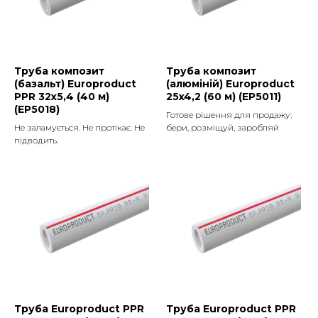
Труба композит
Труба композит
(базальт) Europroduct
(алюміній) Europroduct
PPR 32x5,4 (40 м)
25x4,2 (60 м) (EP5011)
(EP5018)
Готове рішення для продажу:
Не заламується. Не протікає. Не
бери, розміщуй, заробляй
підводить.
Труба Europroduct PPR
Труба Europroduct PPR