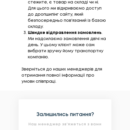
стежите, є товар на складі чи ні.
Для цього ми відкриваємо доступ
до дропшипінг сайту, який
безпосередньо пов'язаний із базою
складу.
Швидке відправлення замовлень
.
Ми надсилаємо замовлення двічі на
день. У цьому клієнт може сам
вибрати зручну йому транспортну
компанію.
Зверніться до наших менеджерів для
отримання повної інформації про
умови співпраці.
При роботі інтернет-магазину за
Гнучка підводка - та категорія
Продаж обладнання для монтажу
класичною схемою важко швидко
сантехнічних товарів, яку часто
пластикових та металопластикових труб
розширити асортимент. Необхідно
замовляють при виникненні аварійних
відрізняється від реалізації звичайної
спочатку закупити партію під реалізацію,
ситуацій, пов'язаних із протіканням води.
побутової сантехніки. Насамперед тим,
Залишились питання?
виконати оформлення карток товару,
Тому важливо, щоб ви могли в стислий
що тут клієнт висуває жорсткі вимоги до
Наш менеджер зв'яжеться з вами
лише потім розпочинати продаж. А якщо
термін обробляти подібні покупки.
якості, відповідно, ви повинні