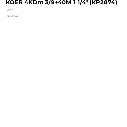
KOER 4KDm 3/9+40М 1 1/4" (KP2874)
Koer
KP2874
5840,00
грн.