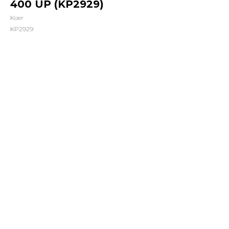
400 UP (KP2929)
Koer
KP2929
7860,00
грн.