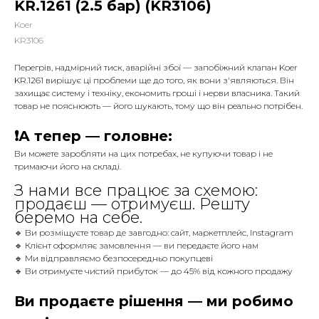
KR.1261 (2.5 бар) (KR3106)
Koer
KR3106
Перегрів, надмірний тиск, аварійні збої — запобіжний клапан Koer
KR.1261 вирішує ці проблеми ще до того, як вони з'являються. Він
захищає систему і техніку, економить гроші і нерви власника. Такий
товар не пояснюють — його шукають, тому що він реально потрібен.
❗️А тепер — головне:
Ви можете заробляти на цих потребах, не купуючи товар і не
тримаючи його на складі.
З нами все працює за схемою:
продаєш — отримуєш. Решту
беремо на себе.
🔹 Ви розміщуєте товар де завгодно: сайт, маркетплейс, Instagram
🔹 Клієнт оформляє замовлення — ви передаєте його нам
🔹 Ми відправляємо безпосередньо покупцеві
🔹 Ви отримуєте чистий прибуток — до 45% від кожного продажу
Ви продаєте рішення — ми робимо