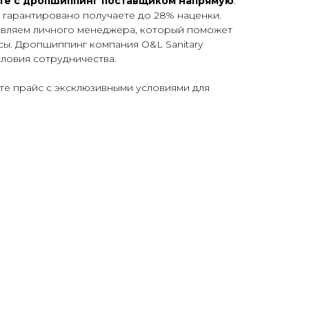
те с дропшиппинг поставщиком напрямую
.
 гарантировано получаете до 28% наценки.
вляем личного менеджера, который поможет
ы. Дропшиппинг компания O&L Sanitary
ловия сотрудничества.
ите прайс с эксклюзивными условиями для