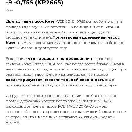
-9 -0,75S (KP2665)
Koer
Дренажный насос Koer
WQD 20 -9 -0,75S центробежного типа
пригоден для осушения затопленных помещений, откачивания
воды с бассейнов, орошения небольшой площади садов и
огородов из накопителей.
Поплавковый дренажный насос
Koer
на 750 Вт пропускает 330 л/мин, что оптимально для бытовых
целей. Имеет защиту от сухого хода.
Если ищите,
что продавать по дропшиппинг
, начните с
сантехнической продукции, ведь она всегда востребована. Выход в
эту нишу позволит получить прибыль в первый месяц продаж. При
этом реализация дренажных и канализационных насосов
характеризуются незначительной сезонностью,
а в
весенние и осенние периоды наблюдается повышенный спрос.
Сотрудничество по дропшиппингу с нами – это быстрый старт
продаж дренажных насосов без закупок, складов и лишних
расходов. Дренажные насосы KOER WQD 20 -9 -0,75S – это
постоянный спрос на строительстве, в сельском хозяйстве и частном
секторе. Если ваш магазин не предлагает их, клиенты уходят к
другим.