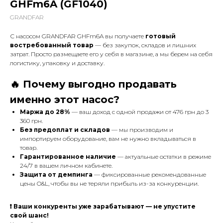
GHFm6A (GF1040)
GRANDFAR
С насосом GRANDFAR GHFm6A вы получаете
готовый
востребованный товар
— без закупок, складов и лишних
затрат. Просто размещаете его у себя в магазине, а мы берем на себя
логистику, упаковку и доставку.
🔥 Почему выгодно продавать
именно этот насос?
Маржа до 28%
— ваш доход с одной продажи
от 476 грн до 3
360 грн.
Без предоплат и складов
— мы производим и
импортируем оборудование, вам не нужно вкладываться в
товар.
Гарантированное наличие
— актуальные остатки в режиме
24/7 в вашем личном кабинете.
Защита от демпинга
— фиксированные рекомендованные
цены O&L, чтобы вы не теряли прибыль из-за конкуренции.
❗ Ваши конкуренты уже зарабатывают — не упустите
свой шанс!