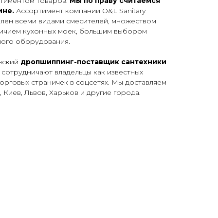
тиментом товаров.
Мы по праву считаемся
ине.
Ассортимент компании O&L Sanitary
влен всеми видами смесителей, множеством
аличием кухонных моек, большим выбором
ного оборудования.
инский
дропшиппинг-поставщик сантехники
 сотрудничают владельцы как известных
торговых страничек в соцсетях. Мы доставляем
, Киев, Львов, Харьков и другие города.