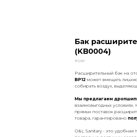
Бак расширите
(KB0004)
Koer
Расширительный бак на от
BP12
может вмещать лишнюю
собирать воздух, выделяющ
Мы предлагаем дропшипп
взаимовыгодных условиях. 
прямых поставок расширит
товара, гарантировано
пол
O&L Sanitary - это удобна