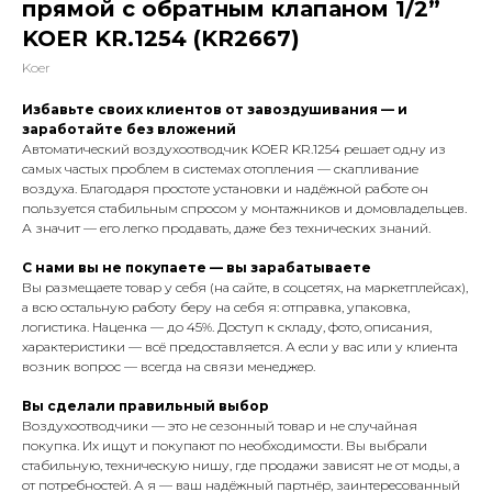
прямой с обратным клапаном 1/2”
KOER KR.1254 (KR2667)
Koer
Избавьте своих клиентов от завоздушивания — и
заработайте без вложений
Автоматический воздухоотводчик KOER KR.1254 решает одну из
самых частых проблем в системах отопления — скапливание
воздуха. Благодаря простоте установки и надёжной работе он
пользуется стабильным спросом у монтажников и домовладельцев.
А значит — его легко продавать, даже без технических знаний.
С нами вы не покупаете — вы зарабатываете
Вы размещаете товар у себя (на сайте, в соцсетях, на маркетплейсах),
а всю остальную работу беру на себя я: отправка, упаковка,
логистика. Наценка — до 45%. Доступ к складу, фото, описания,
характеристики — всё предоставляется. А если у вас или у клиента
возник вопрос — всегда на связи менеджер.
Вы сделали правильный выбор
Воздухоотводчики — это не сезонный товар и не случайная
покупка. Их ищут и покупают по необходимости. Вы выбрали
стабильную, техническую нишу, где продажи зависят не от моды, а
от потребностей. А я — ваш надёжный партнёр, заинтересованный