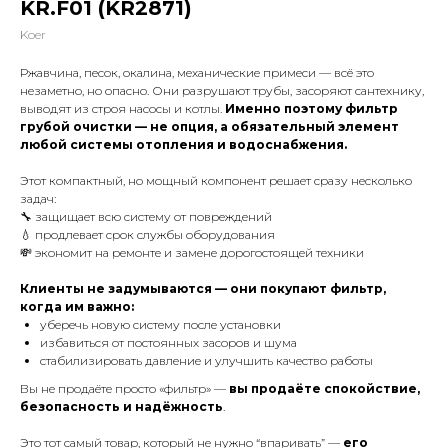
KR.F01 (KR2871)
Koer
Ржавчина, песок, окалина, механические примеси — всё это
незаметно, но опасно. Они разрушают трубы, засоряют сантехнику,
выводят из строя насосы и котлы.
Именно поэтому фильтр
грубой очистки — не опция, а обязательный элемент
любой системы отопления и водоснабжения.
Этот компактный, но мощный компонент решает сразу несколько
задач:
🔧 защищает всю систему от повреждений
💧 продлевает срок службы оборудования
💸 экономит на ремонте и замене дорогостоящей техники
Клиенты не задумываются — они покупают фильтр,
когда им важно:
уберечь новую систему после установки
избавиться от постоянных засоров и шума
стабилизировать давление и улучшить качество работы
Вы не продаёте просто «фильтр» —
вы продаёте спокойствие,
безопасность и надёжность
.
Это тот самый товар, который не нужно “впаривать” —
его