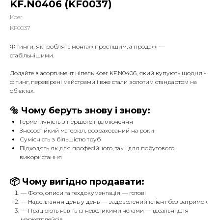
KF.N0406 (KF0037)
Koer
KF0037
Фітинги, які роблять монтаж простішим, а продажі —
стабільнішими.
Додайте в асортимент ніпель Koer KF.N0406, який купують щодня -
фітинг, перевірені майстрами і вже стали золотим стандартом на
об'єктах.
🔩 Чому беруть знову і знову:
Герметичність з першого підключення
Зносостійкий матеріал, розрахований на роки
Сумісність з більшістю труб
Підходять як для професійного, так і для побутового
використання
📦 Чому вигідно продавати:
— Фото, описи та техдокументація — готові
— Надсилання день у день — задоволений клієнт без затримок
— Працюють навіть із невеликими чеками — ідеальні для
маркетплейсів.