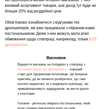
великий асортимент товарів, але дохід тут буде не
більше 20% від роздрібної ціни.
Обов'язково ознайомтеся з відгуками тих
дропшиперів, які вже працювали з обраним вами
постачальником. Деякі з них можуть мати різні
обмеження щодо співпраці, наприклад, тільки
B2B
дропшиппінг
Висновок
Відкриття магазину на Instagram у співпраці з
постачальником опт дропшипінгу
- хороший
старт для підприємців-початківців. Це безцінна
практика, де ви зможете розібратися, що таке
контент-маркетинг, як створювати публікації, які
приваблюватимуть відвідувачів, як вести діалог
з клієнтами.
Головне - ретельно обирати постачальника, який
буде справно виконувати взяті на себе