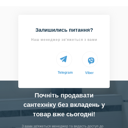
Залишились питання?
Наш менеджер зв'яжеться з вами
Telegram
Telegram
Viber
Почніть продавати
сантехніку без вкладень у
товар вже сьогодні!
З вами зв'яжеться менеджер та видасть доступ до